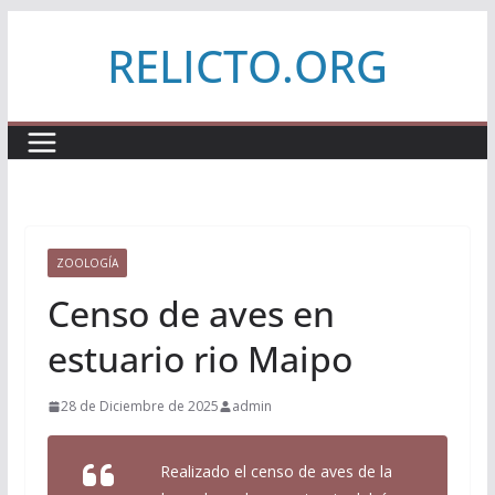
Saltar
RELICTO.ORG
al
contenido
ZOOLOGÍA
Censo de aves en
estuario rio Maipo
28 de Diciembre de 2025
admin
Realizado el censo de aves de la