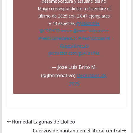
desembocadura y estuario del río
Maipo correspondiente a diciembre el
último de 2025 con 2.847 ejemplares
y 43 especies
@MMAChile
@CREHORamsar
@mma_valparaiso
@RedHumedalesCH
@RedNoticiasVR
@avesplayeras
pic.twitter.com/g9AFsYif4s
— José Luis Brito M.
(@jlbritonativo)
December 28,
2025
Humedal Lagunas de Llolleo
Cuervos de pantano en el litoral central