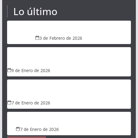
Lo último
Piedras tacitas en Las Cruces
3 de Febrero de 2026
José Luis Brito Montero, presidente de Fundación
Relicto, es entrevistado por Matinal de Canal 13.
9 de Enero de 2026
Entrevista en programa “Nunca es tarde”, por
avistamiento de pumas.
7 de Enero de 2026
Veraneantes matan crias de aves migratorias.
7 de Enero de 2026